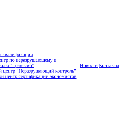
я квалификации
нтр по неразрушающему и
олю "Транссиб"
Новости
Контакты
й центр "Неразрушающий контроль"
ой центр сертификации экономистов