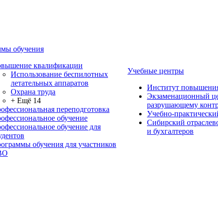
мы обучения
вышение квалификации
Учебные центры
Использование беспилотных
летательных аппаратов
Институт повышени
Охрана труда
Экзаменационный це
+ Ещё 14
разрушающему контр
офессиональная переподготовка
Учебно-практически
офессиональное обучение
Сибирский отраслев
офессиональное обучение для
и бухгалтеров
удентов
ограммы обучения для участников
ВО