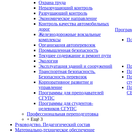
Охрана труда
Неразрушающий контроль
Разрушающий контроль
Экономическое направление
Контроль качества автомобильных
дорог
Програм
Железнодорожные вокзальные
комплексы
По
Организация автоперевозок
Промышленная безопасность
Текущее содержание и ремонт пути
Экология
Эксплуатация зданий и сооружений
Пр
Транспортная безопасность.
Пр
Безопасность перевозок
Пр
Корпоративное развитие и
ст
управление
Пр
Программы для преподавателей
С
СГУПС
Программы для студентов-
целевиков СГУПС
Профессиональная переподготовка
+ Ещё 3
Руководство. Педагогический состав
Материально-техническое обеспечение