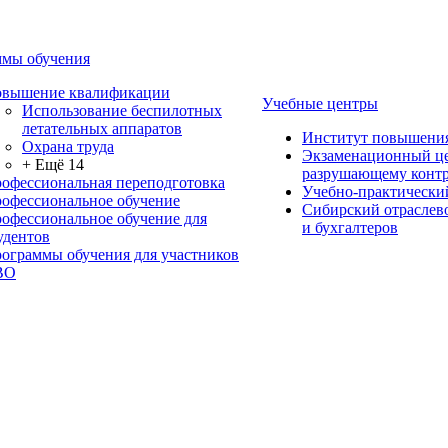
мы обучения
вышение квалификации
Учебные центры
Использование беспилотных
летательных аппаратов
Институт повышени
Охрана труда
Экзаменационный це
+ Ещё 14
разрушающему контр
офессиональная переподготовка
Учебно-практически
офессиональное обучение
Сибирский отраслев
офессиональное обучение для
и бухгалтеров
удентов
ограммы обучения для участников
ВО