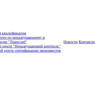
я квалификации
нтр по неразрушающему и
олю "Транссиб"
Новости
Контакты
й центр "Неразрушающий контроль"
ой центр сертификации экономистов