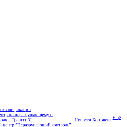
я квалификации
нтр по неразрушающему и
Ещё
олю "Транссиб"
Новости
Контакты
й центр "Неразрушающий контроль"