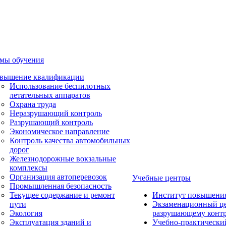
мы обучения
вышение квалификации
Использование беспилотных
летательных аппаратов
Охрана труда
Неразрушающий контроль
Разрушающий контроль
Экономическое направление
Контроль качества автомобильных
дорог
Железнодорожные вокзальные
комплексы
Организация автоперевозок
Учебные центры
Промышленная безопасность
Текущее содержание и ремонт
Институт повышени
пути
Экзаменационный це
Экология
разрушающему контр
Эксплуатация зданий и
Учебно-практически