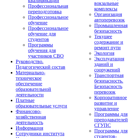
квалификации
вокзальные
Профессиональная
комплексы
переподготовка
Организация
Профессиональное
автоперевозок
обучение
Промышленная
Профессиональное
безопасность
обучение для
Текущее
студентов
содержание и
Программы
ремонт пути
обучения для
Экология
участников СВО
Эксплуатация
Руководство.
зданий и
Педагогический состав
сооружений
Материально-
Транспортная
техническое
безопасность.
обеспечение
Безопасность
образовательной
перевозок
деятельности
Корпоративное
Платные
развитие и
образовательные услуги
управление
Финансово-
Программы для
хозяйственная
преподавателей
деятельность
СГУПС
Информация
Программы для
Сотрудники института
студентов-