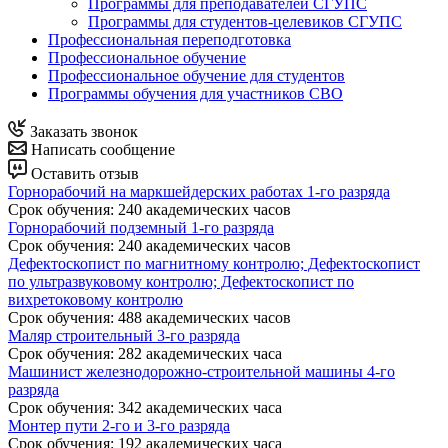
Программы для преподавателей СГУПС
Программы для студентов-целевиков СГУПС
Профессиональная переподготовка
Профессиональное обучение
Профессиональное обучение для студентов
Программы обучения для участников СВО
Заказать звонок
Написать сообщение
Оставить отзыв
Горнорабочий на маркшейдерских работах 1-го разряда
Срок обучения
:
240 академических часов
Горнорабочий подземный 1-го разряда
Срок обучения
:
240 академических часов
Дефектоскопист по магнитному контролю; Дефектоскопист
по ультразвуковому контролю; Дефектоскопист по
вихретоковому контролю
Срок обучения
:
488 академических часов
Маляр строительный 3-го разряда
Срок обучения
:
282 академических часа
Машинист железнодорожно-строительной машины 4-го
разряда
Срок обучения
:
342 академических часа
Монтер пути 2-го и 3-го разряда
Срок обучения
:
192 академических часа