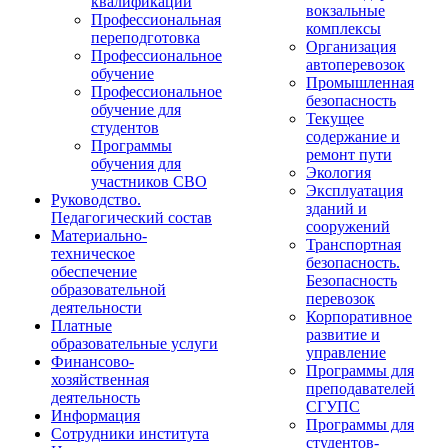
квалификации
вокзальные
Профессиональная
комплексы
переподготовка
Организация
Профессиональное
автоперевозок
обучение
Промышленная
Профессиональное
безопасность
обучение для
Текущее
студентов
содержание и
Программы
ремонт пути
обучения для
Экология
участников СВО
Эксплуатация
Руководство.
зданий и
Педагогический состав
сооружений
Материально-
Транспортная
техническое
безопасность.
обеспечение
Безопасность
образовательной
перевозок
деятельности
Корпоративное
Платные
развитие и
образовательные услуги
управление
Финансово-
Программы для
хозяйственная
преподавателей
деятельность
СГУПС
Информация
Программы для
Сотрудники института
студентов-