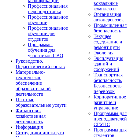
квалификации
вокзальные
Профессиональная
комплексы
переподготовка
Организация
Профессиональное
автоперевозок
обучение
Промышленная
Профессиональное
безопасность
обучение для
Текущее
студентов
содержание и
Программы
ремонт пути
обучения для
Экология
участников СВО
Эксплуатация
Руководство.
зданий и
Педагогический состав
сооружений
Материально-
Транспортная
техническое
безопасность.
обеспечение
Безопасность
образовательной
перевозок
деятельности
Корпоративное
Платные
развитие и
образовательные услуги
управление
Финансово-
Программы для
хозяйственная
преподавателей
деятельность
СГУПС
Информация
Программы для
Сотрудники института
студентов-