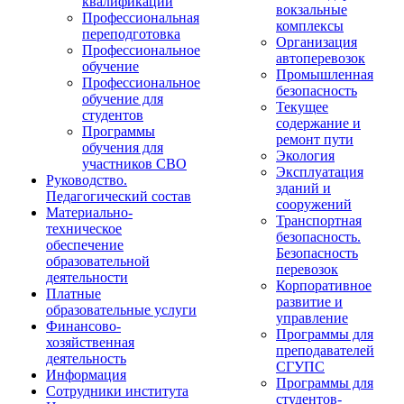
квалификации
вокзальные
Профессиональная
комплексы
переподготовка
Организация
Профессиональное
автоперевозок
обучение
Промышленная
Профессиональное
безопасность
обучение для
Текущее
студентов
содержание и
Программы
ремонт пути
обучения для
Экология
участников СВО
Эксплуатация
Руководство.
зданий и
Педагогический состав
сооружений
Материально-
Транспортная
техническое
безопасность.
обеспечение
Безопасность
образовательной
перевозок
деятельности
Корпоративное
Платные
развитие и
образовательные услуги
управление
Финансово-
Программы для
хозяйственная
преподавателей
деятельность
СГУПС
Информация
Программы для
Сотрудники института
студентов-