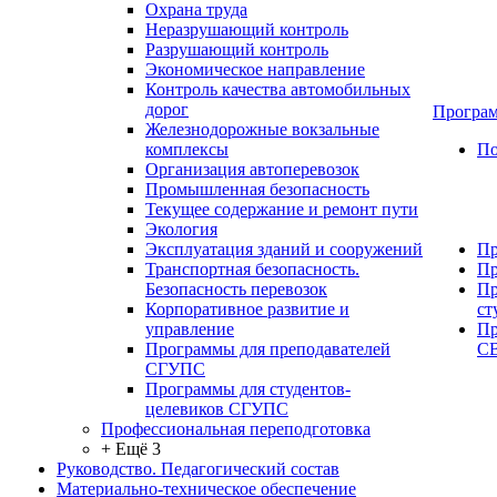
Охрана труда
Неразрушающий контроль
Разрушающий контроль
Экономическое направление
Контроль качества автомобильных
дорог
Програм
Железнодорожные вокзальные
комплексы
По
Организация автоперевозок
Промышленная безопасность
Текущее содержание и ремонт пути
Экология
Эксплуатация зданий и сооружений
Пр
Транспортная безопасность.
Пр
Безопасность перевозок
Пр
Корпоративное развитие и
ст
управление
Пр
Программы для преподавателей
С
СГУПС
Программы для студентов-
целевиков СГУПС
Профессиональная переподготовка
+ Ещё 3
Руководство. Педагогический состав
Материально-техническое обеспечение