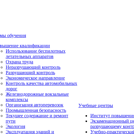
мы обучения
вышение квалификации
Использование беспилотных
летательных аппаратов
Охрана труда
Неразрушающий контроль
Разрушающий контроль
Экономическое направление
Контроль качества автомобильных
дорог
Железнодорожные вокзальные
комплексы
Организация автоперевозок
Учебные центры
Промышленная безопасность
Текущее содержание и ремонт
Институт повышени
пути
Экзаменационный це
Экология
разрушающему контр
Эксплуатация зданий и
Учебно-практически