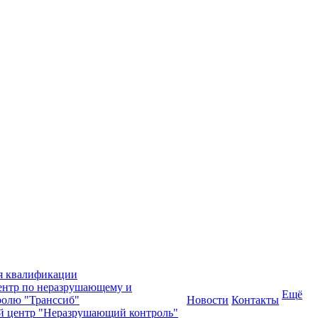
я квалификации
нтр по неразрушающему и
Ещё
олю "Транссиб"
Новости
Контакты
й центр "Неразрушающий контроль"