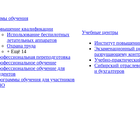
мы обучения
вышение квалификации
Учебные центры
Использование беспилотных
летательных аппаратов
Институт повышени
Охрана труда
Экзаменационный це
+ Ещё 14
разрушающему контр
офессиональная переподготовка
Учебно-практически
офессиональное обучение
Сибирский отраслев
офессиональное обучение для
и бухгалтеров
удентов
ограммы обучения для участников
ВО