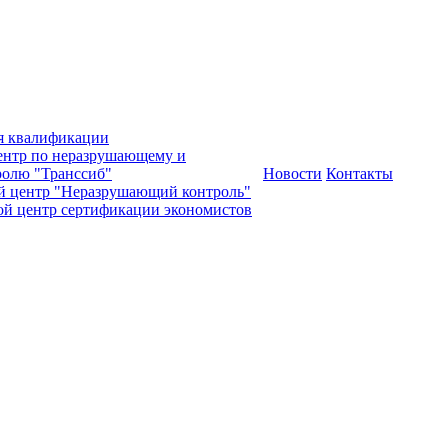
я квалификации
нтр по неразрушающему и
олю "Транссиб"
Новости
Контакты
й центр "Неразрушающий контроль"
ой центр сертификации экономистов