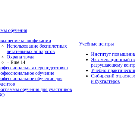
мы обучения
вышение квалификации
Учебные центры
Использование беспилотных
летательных аппаратов
Институт повышени
Охрана труда
Экзаменационный це
+ Ещё 14
разрушающему контр
офессиональная переподготовка
Учебно-практически
офессиональное обучение
Сибирский отраслев
офессиональное обучение для
и бухгалтеров
удентов
ограммы обучения для участников
ВО