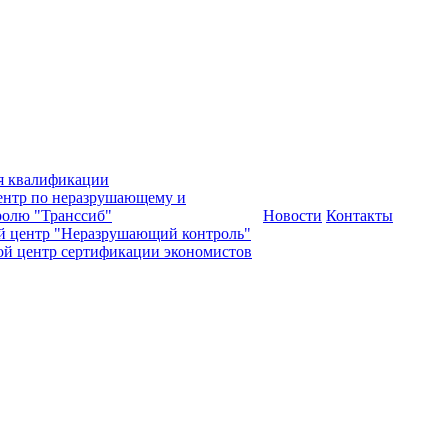
я квалификации
нтр по неразрушающему и
олю "Транссиб"
Новости
Контакты
й центр "Неразрушающий контроль"
ой центр сертификации экономистов