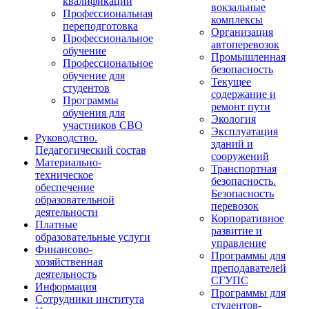
квалификации
вокзальные
Профессиональная
комплексы
переподготовка
Организация
Профессиональное
автоперевозок
обучение
Промышленная
Профессиональное
безопасность
обучение для
Текущее
студентов
содержание и
Программы
ремонт пути
обучения для
Экология
участников СВО
Эксплуатация
Руководство.
зданий и
Педагогический состав
сооружений
Материально-
Транспортная
техническое
безопасность.
обеспечение
Безопасность
образовательной
перевозок
деятельности
Корпоративное
Платные
развитие и
образовательные услуги
управление
Финансово-
Программы для
хозяйственная
преподавателей
деятельность
СГУПС
Информация
Программы для
Сотрудники института
студентов-