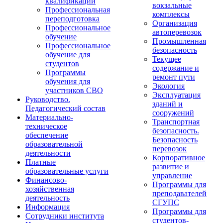
квалификации
вокзальные
Профессиональная
комплексы
переподготовка
Организация
Профессиональное
автоперевозок
обучение
Промышленная
Профессиональное
безопасность
обучение для
Текущее
студентов
содержание и
Программы
ремонт пути
обучения для
Экология
участников СВО
Эксплуатация
Руководство.
зданий и
Педагогический состав
сооружений
Материально-
Транспортная
техническое
безопасность.
обеспечение
Безопасность
образовательной
перевозок
деятельности
Корпоративное
Платные
развитие и
образовательные услуги
управление
Финансово-
Программы для
хозяйственная
преподавателей
деятельность
СГУПС
Информация
Программы для
Сотрудники института
студентов-