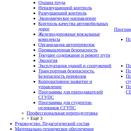
Охрана труда
Неразрушающий контроль
Разрушающий контроль
Экономическое направление
Контроль качества автомобильных
дорог
Програм
Железнодорожные вокзальные
комплексы
По
Организация автоперевозок
Промышленная безопасность
Текущее содержание и ремонт пути
Экология
Эксплуатация зданий и сооружений
Пр
Транспортная безопасность.
Пр
Безопасность перевозок
Пр
Корпоративное развитие и
ст
управление
Пр
Программы для преподавателей
С
СГУПС
Программы для студентов-
целевиков СГУПС
Профессиональная переподготовка
+ Ещё 3
Руководство. Педагогический состав
Материально-техническое обеспечение