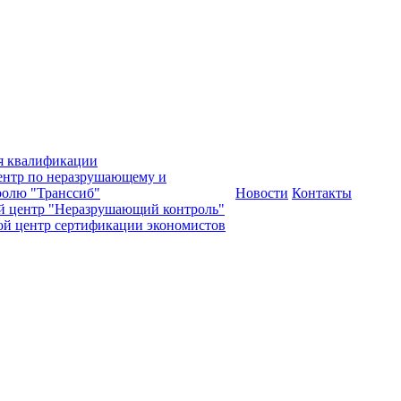
я квалификации
нтр по неразрушающему и
олю "Транссиб"
Новости
Контакты
й центр "Неразрушающий контроль"
ой центр сертификации экономистов