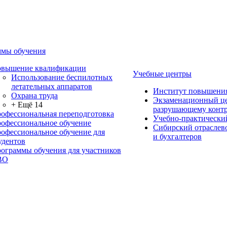
мы обучения
вышение квалификации
Учебные центры
Использование беспилотных
летательных аппаратов
Институт повышени
Охрана труда
Экзаменационный це
+ Ещё 14
разрушающему контр
офессиональная переподготовка
Учебно-практически
офессиональное обучение
Сибирский отраслев
офессиональное обучение для
и бухгалтеров
удентов
ограммы обучения для участников
ВО