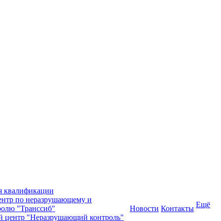
я квалификации
нтр по неразрушающему и
Ещё
олю "Транссиб"
Новости
Контакты
й центр "Неразрушающий контроль"