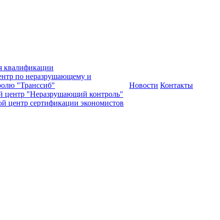
я квалификации
нтр по неразрушающему и
олю "Транссиб"
Новости
Контакты
й центр "Неразрушающий контроль"
ой центр сертификации экономистов