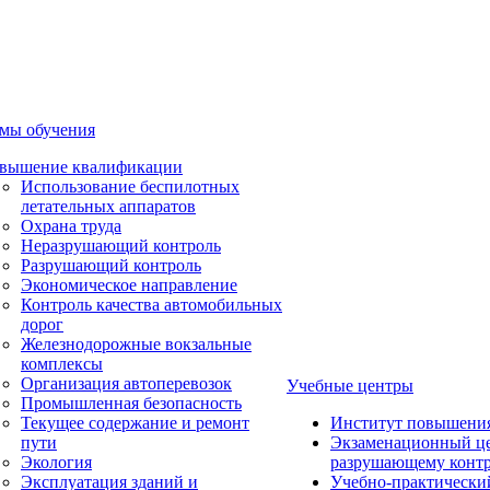
мы обучения
вышение квалификации
Использование беспилотных
летательных аппаратов
Охрана труда
Неразрушающий контроль
Разрушающий контроль
Экономическое направление
Контроль качества автомобильных
дорог
Железнодорожные вокзальные
комплексы
Организация автоперевозок
Учебные центры
Промышленная безопасность
Текущее содержание и ремонт
Институт повышени
пути
Экзаменационный це
Экология
разрушающему контр
Эксплуатация зданий и
Учебно-практически