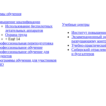
мы обучения
вышение квалификации
Учебные центры
Использование беспилотных
летательных аппаратов
Институт повышени
Охрана труда
Экзаменационный це
+ Ещё 14
разрушающему контр
офессиональная переподготовка
Учебно-практически
офессиональное обучение
Сибирский отраслев
офессиональное обучение для
и бухгалтеров
удентов
ограммы обучения для участников
ВО