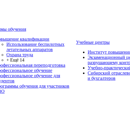
мы обучения
вышение квалификации
Учебные центры
Использование беспилотных
летательных аппаратов
Институт повышени
Охрана труда
Экзаменационный це
+ Ещё 14
разрушающему контр
офессиональная переподготовка
Учебно-практически
офессиональное обучение
Сибирский отраслев
офессиональное обучение для
и бухгалтеров
удентов
ограммы обучения для участников
ВО