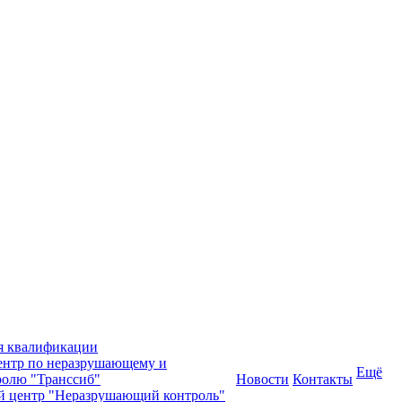
я квалификации
нтр по неразрушающему и
Ещё
олю "Транссиб"
Новости
Контакты
й центр "Неразрушающий контроль"