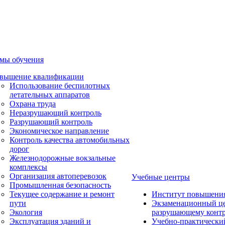
мы обучения
вышение квалификации
Использование беспилотных
летательных аппаратов
Охрана труда
Неразрушающий контроль
Разрушающий контроль
Экономическое направление
Контроль качества автомобильных
дорог
Железнодорожные вокзальные
комплексы
Организация автоперевозок
Учебные центры
Промышленная безопасность
Текущее содержание и ремонт
Институт повышени
пути
Экзаменационный це
Экология
разрушающему контр
Эксплуатация зданий и
Учебно-практически