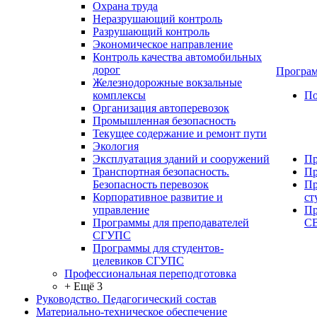
Охрана труда
Неразрушающий контроль
Разрушающий контроль
Экономическое направление
Контроль качества автомобильных
дорог
Програм
Железнодорожные вокзальные
комплексы
По
Организация автоперевозок
Промышленная безопасность
Текущее содержание и ремонт пути
Экология
Эксплуатация зданий и сооружений
Пр
Транспортная безопасность.
Пр
Безопасность перевозок
Пр
Корпоративное развитие и
ст
управление
Пр
Программы для преподавателей
С
СГУПС
Программы для студентов-
целевиков СГУПС
Профессиональная переподготовка
+ Ещё 3
Руководство. Педагогический состав
Материально-техническое обеспечение