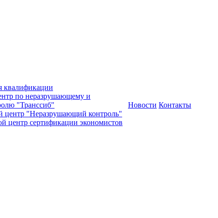
я квалификации
нтр по неразрушающему и
олю "Транссиб"
Новости
Контакты
й центр "Неразрушающий контроль"
ой центр сертификации экономистов