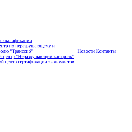
я квалификации
нтр по неразрушающему и
олю "Транссиб"
Новости
Контакты
й центр "Неразрушающий контроль"
ой центр сертификации экономистов