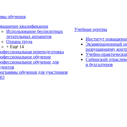
мы обучения
вышение квалификации
Учебные центры
Использование беспилотных
летательных аппаратов
Институт повышени
Охрана труда
Экзаменационный це
+ Ещё 14
разрушающему контр
офессиональная переподготовка
Учебно-практически
офессиональное обучение
Сибирский отраслев
офессиональное обучение для
и бухгалтеров
удентов
ограммы обучения для участников
ВО