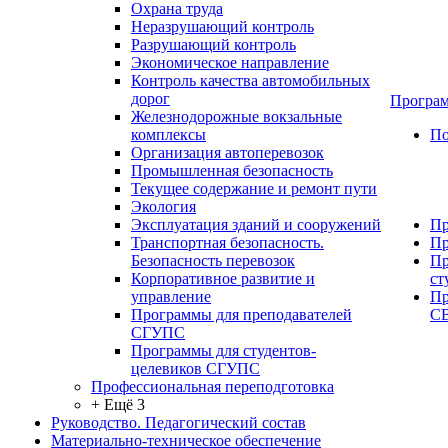
Охрана труда
Неразрушающий контроль
Разрушающий контроль
Экономическое направление
Контроль качества автомобильных
дорог
Програм
Железнодорожные вокзальные
комплексы
По
Организация автоперевозок
Промышленная безопасность
Текущее содержание и ремонт пути
Экология
Эксплуатация зданий и сооружений
Пр
Транспортная безопасность.
Пр
Безопасность перевозок
Пр
Корпоративное развитие и
ст
управление
Пр
Программы для преподавателей
С
СГУПС
Программы для студентов-
целевиков СГУПС
Профессиональная переподготовка
+ Ещё 3
Руководство. Педагогический состав
Материально-техническое обеспечение