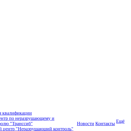
я квалификации
нтр по неразрушающему и
Ещё
олю "Транссиб"
Новости
Контакты
й центр "Неразрушающий контроль"