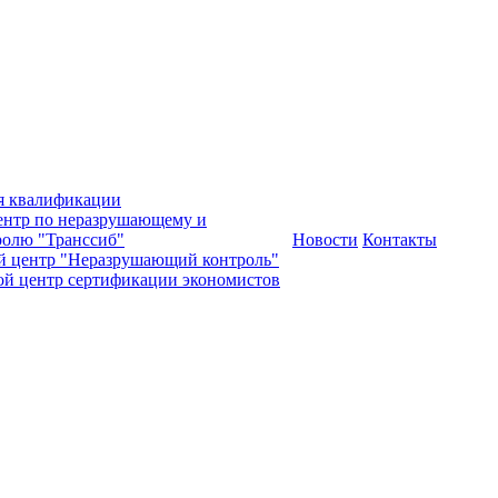
я квалификации
нтр по неразрушающему и
олю "Транссиб"
Новости
Контакты
й центр "Неразрушающий контроль"
ой центр сертификации экономистов