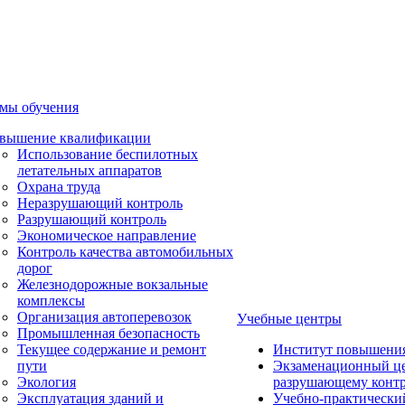
мы обучения
вышение квалификации
Использование беспилотных
летательных аппаратов
Охрана труда
Неразрушающий контроль
Разрушающий контроль
Экономическое направление
Контроль качества автомобильных
дорог
Железнодорожные вокзальные
комплексы
Организация автоперевозок
Учебные центры
Промышленная безопасность
Текущее содержание и ремонт
Институт повышени
пути
Экзаменационный це
Экология
разрушающему контр
Эксплуатация зданий и
Учебно-практически