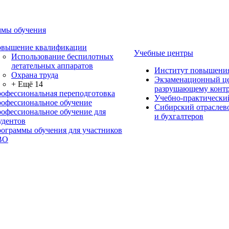
мы обучения
вышение квалификации
Учебные центры
Использование беспилотных
летательных аппаратов
Институт повышени
Охрана труда
Экзаменационный це
+ Ещё 14
разрушающему контр
офессиональная переподготовка
Учебно-практически
офессиональное обучение
Сибирский отраслев
офессиональное обучение для
и бухгалтеров
удентов
ограммы обучения для участников
ВО