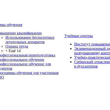
мы обучения
вышение квалификации
Учебные центры
Использование беспилотных
летательных аппаратов
Институт повышени
Охрана труда
Экзаменационный це
+ Ещё 14
разрушающему контр
офессиональная переподготовка
Учебно-практически
офессиональное обучение
Сибирский отраслев
офессиональное обучение для
и бухгалтеров
удентов
ограммы обучения для участников
ВО