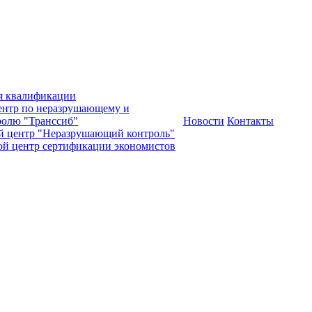
я квалификации
нтр по неразрушающему и
олю "Транссиб"
Новости
Контакты
й центр "Неразрушающий контроль"
ой центр сертификации экономистов