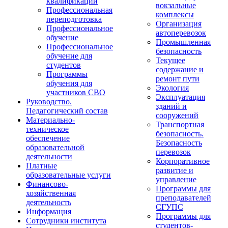
квалификации
вокзальные
Профессиональная
комплексы
переподготовка
Организация
Профессиональное
автоперевозок
обучение
Промышленная
Профессиональное
безопасность
обучение для
Текущее
студентов
содержание и
Программы
ремонт пути
обучения для
Экология
участников СВО
Эксплуатация
Руководство.
зданий и
Педагогический состав
сооружений
Материально-
Транспортная
техническое
безопасность.
обеспечение
Безопасность
образовательной
перевозок
деятельности
Корпоративное
Платные
развитие и
образовательные услуги
управление
Финансово-
Программы для
хозяйственная
преподавателей
деятельность
СГУПС
Информация
Программы для
Сотрудники института
студентов-