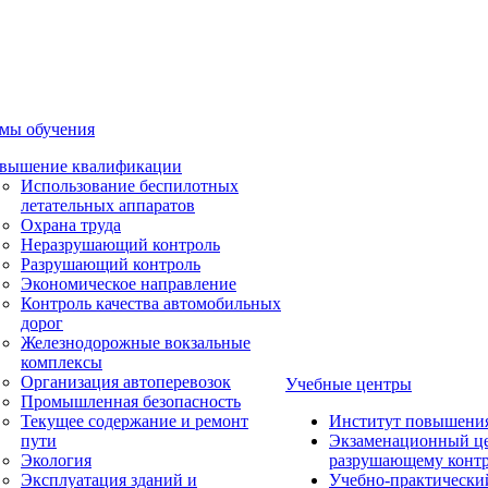
мы обучения
вышение квалификации
Использование беспилотных
летательных аппаратов
Охрана труда
Неразрушающий контроль
Разрушающий контроль
Экономическое направление
Контроль качества автомобильных
дорог
Железнодорожные вокзальные
комплексы
Организация автоперевозок
Учебные центры
Промышленная безопасность
Текущее содержание и ремонт
Институт повышени
пути
Экзаменационный це
Экология
разрушающему контр
Эксплуатация зданий и
Учебно-практически