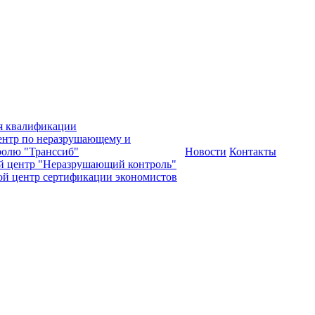
я квалификации
нтр по неразрушающему и
олю "Транссиб"
Новости
Контакты
й центр "Неразрушающий контроль"
ой центр сертификации экономистов