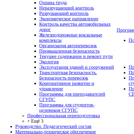
Охрана труда
Неразрушающий контроль
Разрушающий контроль
Экономическое направление
Контроль качества автомобильных
дорог
Програм
Железнодорожные вокзальные
комплексы
По
Организация автоперевозок
Промышленная безопасность
Текущее содержание и ремонт пути
Экология
Эксплуатация зданий и сооружений
Пр
Транспортная безопасность.
Пр
Безопасность перевозок
Пр
Корпоративное развитие и
ст
управление
Пр
Программы для преподавателей
С
СГУПС
Программы для студентов-
целевиков СГУПС
Профессиональная переподготовка
+ Ещё 3
Руководство. Педагогический состав
Материально-техническое обеспечение