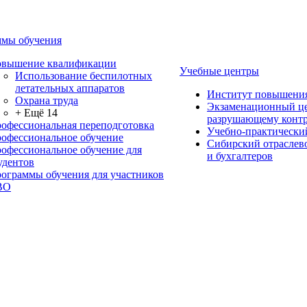
мы обучения
вышение квалификации
Учебные центры
Использование беспилотных
летательных аппаратов
Институт повышени
Охрана труда
Экзаменационный це
+ Ещё 14
разрушающему контр
офессиональная переподготовка
Учебно-практически
офессиональное обучение
Сибирский отраслев
офессиональное обучение для
и бухгалтеров
удентов
ограммы обучения для участников
ВО