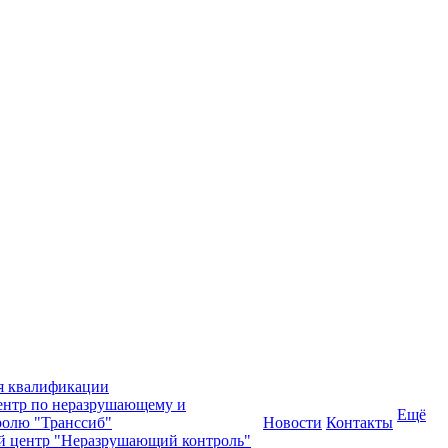
я квалификации
нтр по неразрушающему и
Ещё
олю "Транссиб"
Новости
Контакты
й центр "Неразрушающий контроль"