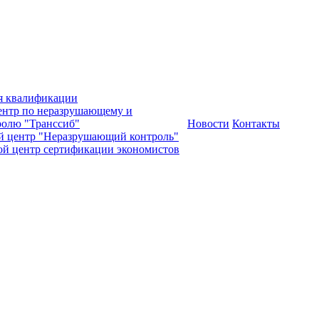
я квалификации
нтр по неразрушающему и
олю "Транссиб"
Новости
Контакты
й центр "Неразрушающий контроль"
ой центр сертификации экономистов