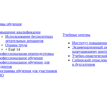
мы обучения
вышение квалификации
Учебные центры
Использование беспилотных
летательных аппаратов
Институт повышени
Охрана труда
Экзаменационный це
+ Ещё 14
разрушающему контр
офессиональная переподготовка
Учебно-практически
офессиональное обучение
Сибирский отраслев
офессиональное обучение для
и бухгалтеров
удентов
ограммы обучения для участников
ВО