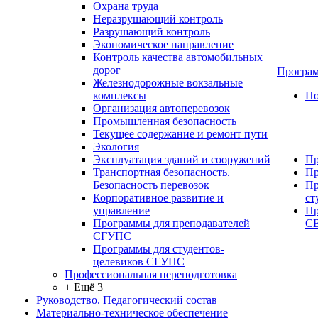
Охрана труда
Неразрушающий контроль
Разрушающий контроль
Экономическое направление
Контроль качества автомобильных
дорог
Програм
Железнодорожные вокзальные
комплексы
По
Организация автоперевозок
Промышленная безопасность
Текущее содержание и ремонт пути
Экология
Эксплуатация зданий и сооружений
Пр
Транспортная безопасность.
Пр
Безопасность перевозок
Пр
Корпоративное развитие и
ст
управление
Пр
Программы для преподавателей
С
СГУПС
Программы для студентов-
целевиков СГУПС
Профессиональная переподготовка
+ Ещё 3
Руководство. Педагогический состав
Материально-техническое обеспечение