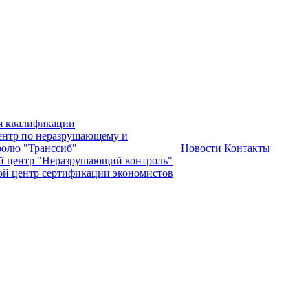
я квалификации
нтр по неразрушающему и
олю "Транссиб"
Новости
Контакты
й центр "Неразрушающий контроль"
ой центр сертификации экономистов