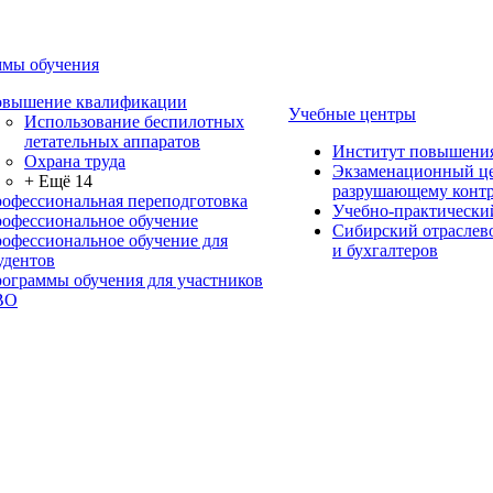
мы обучения
вышение квалификации
Учебные центры
Использование беспилотных
летательных аппаратов
Институт повышени
Охрана труда
Экзаменационный це
+ Ещё 14
разрушающему контр
офессиональная переподготовка
Учебно-практически
офессиональное обучение
Сибирский отраслев
офессиональное обучение для
и бухгалтеров
удентов
ограммы обучения для участников
ВО