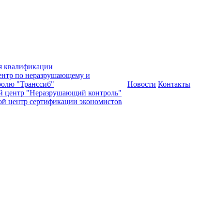
я квалификации
нтр по неразрушающему и
олю "Транссиб"
Новости
Контакты
й центр "Неразрушающий контроль"
ой центр сертификации экономистов