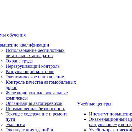
мы обучения
вышение квалификации
Использование беспилотных
летательных аппаратов
Охрана труда
Неразрушающий контроль
Разрушающий контроль
Экономическое направление
Контроль качества автомобильных
дорог
Железнодорожные вокзальные
комплексы
Организация автоперевозок
Учебные центры
Промышленная безопасность
Текущее содержание и ремонт
Институт повышени
пути
Экзаменационный це
Экология
разрушающему контр
Эксплуатация зданий и
Учебно-практически