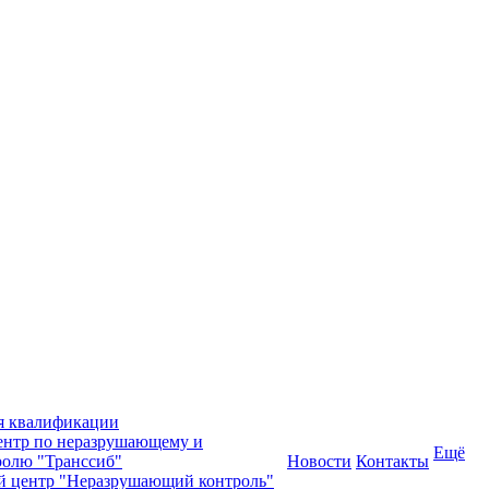
я квалификации
нтр по неразрушающему и
Ещё
олю "Транссиб"
Новости
Контакты
й центр "Неразрушающий контроль"