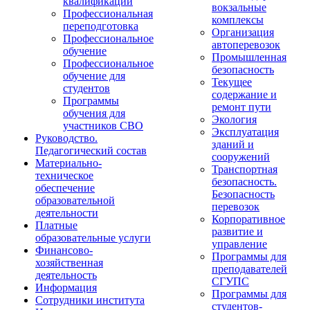
квалификации
вокзальные
Профессиональная
комплексы
переподготовка
Организация
Профессиональное
автоперевозок
обучение
Промышленная
Профессиональное
безопасность
обучение для
Текущее
студентов
содержание и
Программы
ремонт пути
обучения для
Экология
участников СВО
Эксплуатация
Руководство.
зданий и
Педагогический состав
сооружений
Материально-
Транспортная
техническое
безопасность.
обеспечение
Безопасность
образовательной
перевозок
деятельности
Корпоративное
Платные
развитие и
образовательные услуги
управление
Финансово-
Программы для
хозяйственная
преподавателей
деятельность
СГУПС
Информация
Программы для
Сотрудники института
студентов-