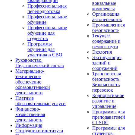
квалификации
вокзальные
Профессиональная
комплексы
переподготовка
Организация
Профессиональное
автоперевозок
обучение
Промышленная
Профессиональное
безопасность
обучение для
Текущее
студентов
содержание и
Программы
ремонт пути
обучения для
Экология
участников СВО
Эксплуатация
Руководство.
зданий и
Педагогический состав
сооружений
Материально-
Транспортная
техническое
безопасность.
обеспечение
Безопасность
образовательной
перевозок
деятельности
Корпоративное
Платные
развитие и
образовательные услуги
управление
Финансово-
Программы для
хозяйственная
преподавателей
деятельность
СГУПС
Информация
Программы для
Сотрудники института
студентов-