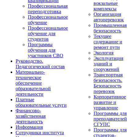
квалификации
вокзальные
Профессиональная
комплексы
переподготовка
Организация
Профессиональное
автоперевозок
обучение
Промышленная
Профессиональное
безопасность
обучение для
Текущее
студентов
содержание и
Программы
ремонт пути
обучения для
Экология
участников СВО
Эксплуатация
Руководство.
зданий и
Педагогический состав
сооружений
Материально-
Транспортная
техническое
безопасность.
обеспечение
Безопасность
образовательной
перевозок
деятельности
Корпоративное
Платные
развитие и
образовательные услуги
управление
Финансово-
Программы для
хозяйственная
преподавателей
деятельность
СГУПС
Информация
Программы для
Сотрудники института
студентов-